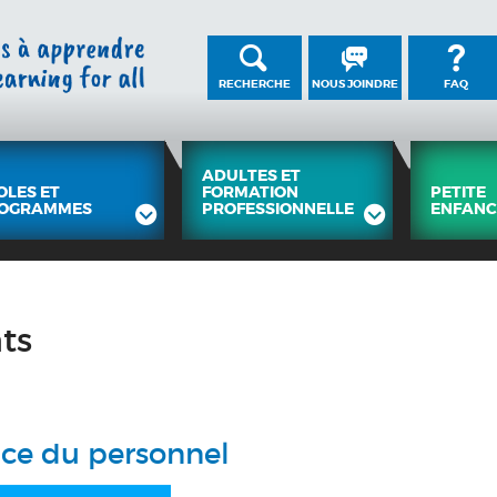
RECHERCHE
NOUS JOINDRE
FAQ
ADULTES ET
OLES ET
FORMATION
PETITE
OGRAMMES
PROFESSIONNELLE
ENFANC
ts
nce du personnel