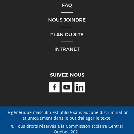
FAQ
NOUS JOINDRE
PLAN DU SITE
INTRANET
SUIVEZ-NOUS
Facebook
Youtube
Linkedin
Le générique masculin est utilisé sans aucune discrimination
et uniquement dans le but d'alléger le texte.
© Tous droits réservés à la Commission scolaire Central
Québec 2021