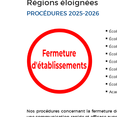
Régions éloignées
PROCÉDURES 2025-2026
Écol
Écol
Éco
Écol
Écol
Écol
Écol
Éco
Acad
Nos procédures concernant la fermeture de
une communication rapide et efficace auprè