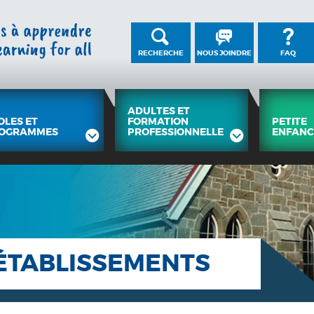
RECHERCHE
NOUS JOINDRE
FAQ
ADULTES ET
OLES ET
FORMATION
PETITE
OGRAMMES
PROFESSIONNELLE
ENFANC
ÉTABLISSEMENTS