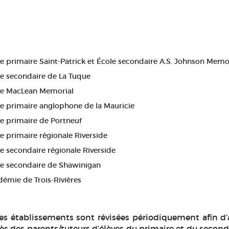
e primaire Saint-Patrick et École secondaire A.S. Johnson Memo
e secondaire de La Tuque
le MacLean Memorial
e primaire anglophone de la Mauricie
e primaire de Portneuf
e primaire régionale Riverside
e secondaire régionale Riverside
le secondaire de Shawinigan
émie de Trois-Rivières
s établissements sont révisées périodiquement afin d’
s des parents/tuteurs d’élèves du primaire et du second