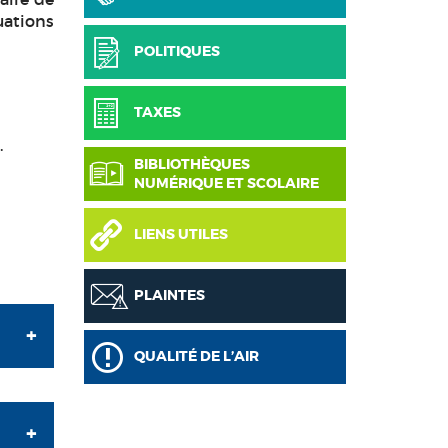
uations
POLITIQUES
TAXES
.
BIBLIOTHÈQUES
NUMÉRIQUE ET SCOLAIRE
LIENS UTILES
PLAINTES
QUALITÉ DE L’AIR