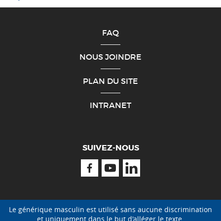
FAQ
NOUS JOINDRE
PLAN DU SITE
INTRANET
SUIVEZ-NOUS
Facebook
Youtube
Linkedin
Le générique masculin est utilisé sans aucune discrimination
et uniquement dans le but d'alléger le texte.