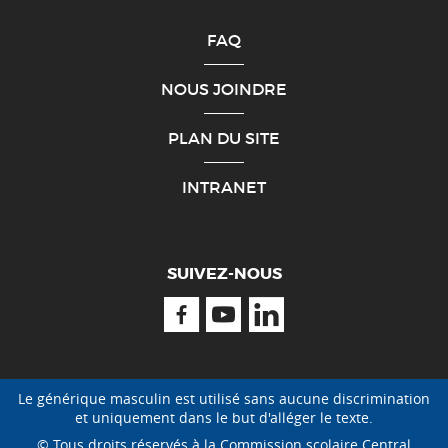
FAQ
NOUS JOINDRE
PLAN DU SITE
INTRANET
SUIVEZ-NOUS
Facebook
Youtube
Linkedin
Le générique masculin est utilisé sans aucune discrimination
et uniquement dans le but d'alléger le texte.
© Tous droits réservés à la Commission scolaire Central