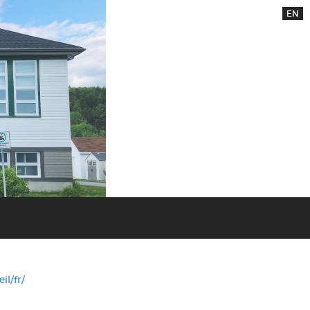
EN
il/fr/