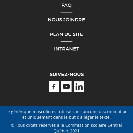
FAQ
NOUS JOINDRE
PLAN DU SITE
INTRANET
SUIVEZ-NOUS
Facebook
Youtube
Linkedin
Le générique masculin est utilisé sans aucune discrimination
et uniquement dans le but d'alléger le texte.
© Tous droits réservés à la Commission scolaire Central
Québec 2021