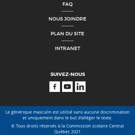
FAQ
NOUS JOINDRE
PLAN DU SITE
INTRANET
SUIVEZ-NOUS
Facebook
Youtube
Linkedin
Le générique masculin est utilisé sans aucune discrimination
et uniquement dans le but d'alléger le texte.
© Tous droits réservés à la Commission scolaire Central
Québec 2021